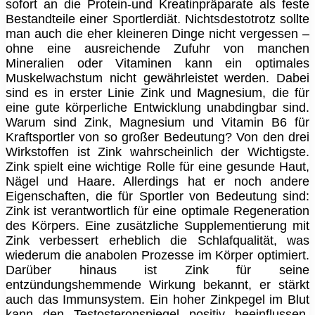
sofort an die Protein-und Kreatinpräparate als feste
Bestandteile einer Sportlerdiät. Nichtsdestotrotz sollte
man auch die eher kleineren Dinge nicht vergessen –
ohne eine ausreichende Zufuhr von manchen
Mineralien oder Vitaminen kann ein optimales
Muskelwachstum nicht gewährleistet werden. Dabei
sind es in erster Linie Zink und Magnesium, die für
eine gute körperliche Entwicklung unabdingbar sind.
Warum sind Zink, Magnesium und Vitamin B6 für
Kraftsportler von so großer Bedeutung? Von den drei
Wirkstoffen ist Zink wahrscheinlich der Wichtigste.
Zink spielt eine wichtige Rolle für eine gesunde Haut,
Nägel und Haare. Allerdings hat er noch andere
Eigenschaften, die für Sportler von Bedeutung sind:
Zink ist verantwortlich für eine optimale Regeneration
des Körpers. Eine zusätzliche Supplementierung mit
Zink verbessert erheblich die Schlafqualität, was
wiederum die anabolen Prozesse im Körper optimiert.
Darüber hinaus ist Zink für seine
entzündungshemmende Wirkung bekannt, er stärkt
auch das Immunsystem. Ein hoher Zinkpegel im Blut
kann den Testosteronspiegel positiv beeinflussen,