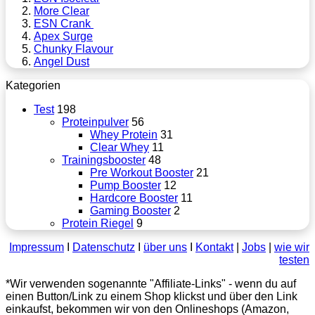
More Clear
ESN Crank
Apex Surge
Chunky Flavour
Angel Dust
Kategorien
Test
198
Proteinpulver
56
Whey Protein
31
Clear Whey
11
Trainingsbooster
48
Pre Workout Booster
21
Pump Booster
12
Hardcore Booster
11
Gaming Booster
2
Protein Riegel
9
Impressum
Ι
Datenschutz
Ι
über uns
Ι
Kontakt
|
Jobs
|
wie wir
testen
*Wir verwenden sogenannte "Affiliate-Links" - wenn du auf
einen Button/Link zu einem Shop klickst und über den Link
einkaufst, bekommen wir von den Onlineshops (Amazon,