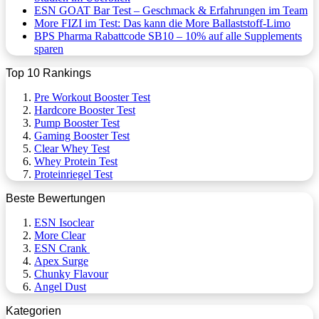
ESN GOAT Bar Test – Geschmack & Erfahrungen im Team
More FIZI im Test: Das kann die More Ballaststoff-Limo
BPS Pharma Rabattcode SB10 – 10% auf alle Supplements
sparen
Top 10 Rankings
Pre Workout Booster Test
Hardcore Booster Test
Pump Booster Test
Gaming Booster Test
Clear Whey Test
Whey Protein Test
Proteinriegel Test
Beste Bewertungen
ESN Isoclear
More Clear
ESN Crank
Apex Surge
Chunky Flavour
Angel Dust
Kategorien