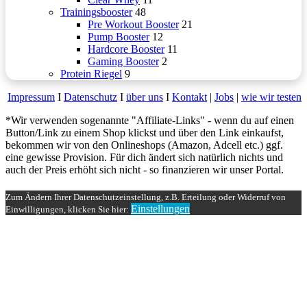
Trainingsbooster
48
Pre Workout Booster
21
Pump Booster
12
Hardcore Booster
11
Gaming Booster
2
Protein Riegel
9
Impressum
Ι
Datenschutz
Ι
über uns
Ι
Kontakt
|
Jobs
|
wie wir testen
*Wir verwenden sogenannte "Affiliate-Links" - wenn du auf einen
Button/Link zu einem Shop klickst und über den Link einkaufst,
bekommen wir von den Onlineshops (Amazon, Adcell etc.) ggf.
eine gewisse Provision. Für dich ändert sich natürlich nichts und
auch der Preis erhöht sich nicht - so finanzieren wir unser Portal.
Schaltfläche
"Zurück
Zum Ändern Ihrer Datenschutzeinstellung, z.B. Erteilung oder Widerruf von
zum
Einstellungen
Einwilligungen, klicken Sie hier:
Anfang"