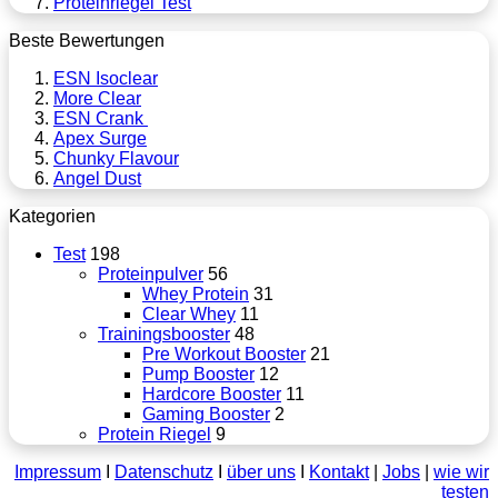
Proteinriegel Test
Beste Bewertungen
ESN Isoclear
More Clear
ESN Crank
Apex Surge
Chunky Flavour
Angel Dust
Kategorien
Test
198
Proteinpulver
56
Whey Protein
31
Clear Whey
11
Trainingsbooster
48
Pre Workout Booster
21
Pump Booster
12
Hardcore Booster
11
Gaming Booster
2
Protein Riegel
9
Impressum
Ι
Datenschutz
Ι
über uns
Ι
Kontakt
|
Jobs
|
wie wir
testen