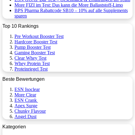
More FIZI im Test: Das kann die More Ballaststoff-Limo
BPS Pharma Rabattcode SB10 – 10% auf alle Supplements
sparen
Top 10 Rankings
Pre Workout Booster Test
Hardcore Booster Test
Pump Booster Test
Gaming Booster Test
Clear Whey Test
Whey Protein Test
Proteinriegel Test
Beste Bewertungen
ESN Isoclear
More Clear
ESN Crank
Apex Surge
Chunky Flavour
Angel Dust
Kategorien