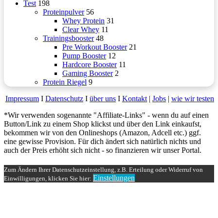
Test
198
Proteinpulver
56
Whey Protein
31
Clear Whey
11
Trainingsbooster
48
Pre Workout Booster
21
Pump Booster
12
Hardcore Booster
11
Gaming Booster
2
Protein Riegel
9
Impressum
Ι
Datenschutz
Ι
über uns
Ι
Kontakt
|
Jobs
|
wie wir testen
*Wir verwenden sogenannte "Affiliate-Links" - wenn du auf einen
Button/Link zu einem Shop klickst und über den Link einkaufst,
bekommen wir von den Onlineshops (Amazon, Adcell etc.) ggf.
eine gewisse Provision. Für dich ändert sich natürlich nichts und
auch der Preis erhöht sich nicht - so finanzieren wir unser Portal.
Schaltfläche
"Zurück
Zum Ändern Ihrer Datenschutzeinstellung, z.B. Erteilung oder Widerruf von
zum
Einstellungen
Einwilligungen, klicken Sie hier:
Anfang"