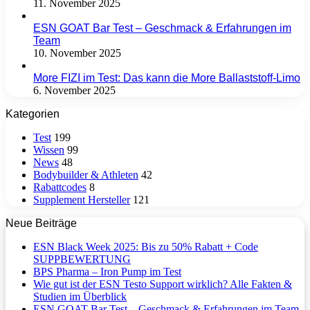
11. November 2025
ESN GOAT Bar Test – Geschmack & Erfahrungen im
Team
10. November 2025
More FIZI im Test: Das kann die More Ballaststoff-Limo
6. November 2025
Kategorien
Test
199
Wissen
99
News
48
Bodybuilder & Athleten
42
Rabattcodes
8
Supplement Hersteller
121
Neue Beiträge
ESN Black Week 2025: Bis zu 50% Rabatt + Code
SUPPBEWERTUNG
BPS Pharma – Iron Pump im Test
Wie gut ist der ESN Testo Support wirklich? Alle Fakten &
Studien im Überblick
ESN GOAT Bar Test – Geschmack & Erfahrungen im Team