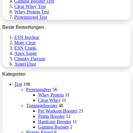
Gaming Booster Test
Clear Whey Test
Whey Protein Test
Proteinriegel Test
Beste Bewertungen
ESN Isoclear
More Clear
ESN Crank
Apex Surge
Chunky Flavour
Angel Dust
Kategorien
Test
198
Proteinpulver
56
Whey Protein
31
Clear Whey
11
Trainingsbooster
48
Pre Workout Booster
21
Pump Booster
12
Hardcore Booster
11
Gaming Booster
2
Protein Riegel
9