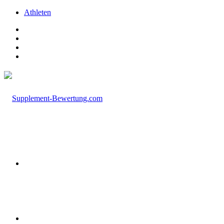
Athleten
Facebook
X
Instagram
TikTok
Menü
Suchen