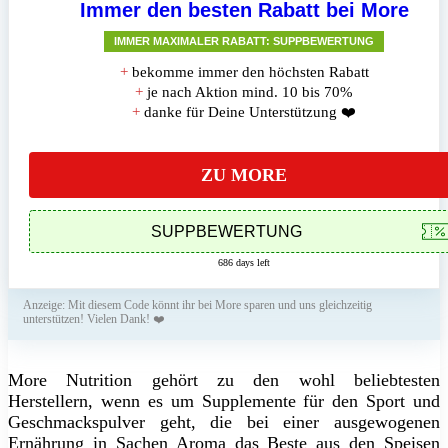
Immer den besten Rabatt bei More
IMMER MAXIMALER RABATT: SUPPBEWERTUNG
+
bekomme immer den höchsten Rabatt
+
je nach Aktion mind. 10 bis 70%
+
danke für Deine Unterstützung ❤️
ZU MORE
686 days left
Anzeige: Mit diesem Code könnt ihr bei More sparen und uns gleichzeitig
unterstützen! Vielen Dank! ❤️
More Nutrition gehört zu den wohl beliebtesten
Herstellern, wenn es um Supplemente für den Sport und
Geschmackspulver geht, die bei einer ausgewogenen
Ernährung in Sachen Aroma das Beste aus den Speisen