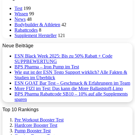
Test
199
Wissen
99
News
48
Bodybuilder & Athleten
42
Rabattcodes
8
Supplement Hersteller
121
Neue Beiträge
ESN Black Week 2025: Bis zu 50% Rabatt + Code
SUPPBEWERTUNG
BPS Pharma – Iron Pump im Test
Wie gut ist der ESN Testo Support wirklich? Alle Fakten &
Studien im Überblick
ESN GOAT Bar Test – Geschmack & Erfahrungen im Team
More FIZI im Test: Das kann die More Ballaststoff-Limo
BPS Pharma Rabattcode SB10 – 10% auf alle Supplements
sparen
Top 10 Rankings
Pre Workout Booster Test
Hardcore Booster Test
Pump Booster Test