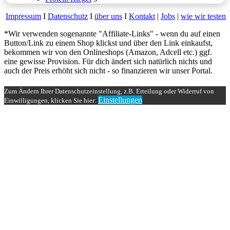
Impressum
Ι
Datenschutz
Ι
über uns
Ι
Kontakt
|
Jobs
|
wie wir testen
*Wir verwenden sogenannte "Affiliate-Links" - wenn du auf einen
Button/Link zu einem Shop klickst und über den Link einkaufst,
bekommen wir von den Onlineshops (Amazon, Adcell etc.) ggf.
eine gewisse Provision. Für dich ändert sich natürlich nichts und
auch der Preis erhöht sich nicht - so finanzieren wir unser Portal.
Schaltfläche
"Zurück
Zum Ändern Ihrer Datenschutzeinstellung, z.B. Erteilung oder Widerruf von
zum
Einstellungen
Einwilligungen, klicken Sie hier:
Anfang"