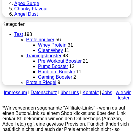
Apex Surge
Chunky Flavour
Angel Dust
Kategorien
Test
198
Proteinpulver
56
Whey Protein
31
Clear Whey
11
Trainingsbooster
48
Pre Workout Booster
21
Pump Booster
12
Hardcore Booster
11
Gaming Booster
2
Protein Riegel
9
Impressum
Ι
Datenschutz
Ι
über uns
Ι
Kontakt
|
Jobs
|
wie wir
testen
*Wir verwenden sogenannte "Affiliate-Links" - wenn du auf
einen Button/Link zu einem Shop klickst und über den Link
einkaufst, bekommen wir von den Onlineshops (Amazon,
Adcell etc.) ggf. eine gewisse Provision. Für dich ändert sich
natürlich nichts und auch der Preis erhöht sich nicht - so