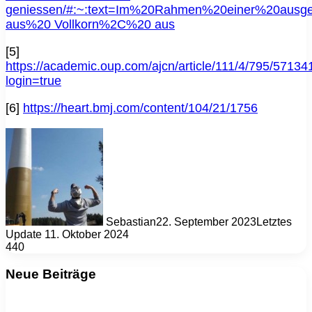
geniessen/#:~:text=Im%20Rahmen%20einer%20aus
aus%20 Vollkorn%2C%20 aus
[5]
https://academic.oup.com/ajcn/article/111/4/795/57134
login=true
[6]
https://heart.bmj.com/content/104/21/1756
Sebastian
22. September 2023
Letztes
Update 11. Oktober 2024
440
Neue Beiträge