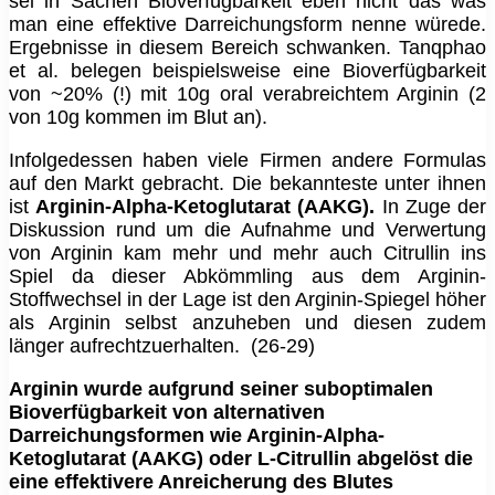
sei in Sachen Bioverfügbarkeit eben nicht das was
man eine effektive Darreichungsform nenne würede.
Ergebnisse in diesem Bereich schwanken. Tanqphao
et al. belegen beispielsweise eine Bioverfügbarkeit
von ~20% (!) mit 10g oral verabreichtem Arginin (2
von 10g kommen im Blut an).
Infolgedessen haben viele Firmen andere Formulas
auf den Markt gebracht. Die bekannteste unter ihnen
ist
Arginin-Alpha-Ketoglutarat (AAKG).
In Zuge der
Diskussion rund um die Aufnahme und Verwertung
von Arginin kam mehr und mehr auch Citrullin ins
Spiel da dieser Abkömmling aus dem Arginin-
Stoffwechsel in der Lage ist den Arginin-Spiegel höher
als Arginin selbst anzuheben und diesen zudem
länger aufrechtzuerhalten. (26-29)
Arginin wurde aufgrund seiner suboptimalen
Bioverfügbarkeit von alternativen
Darreichungsformen wie Arginin-Alpha-
Ketoglutarat (AAKG) oder L-Citrullin abgelöst die
eine effektivere Anreicherung des Blutes