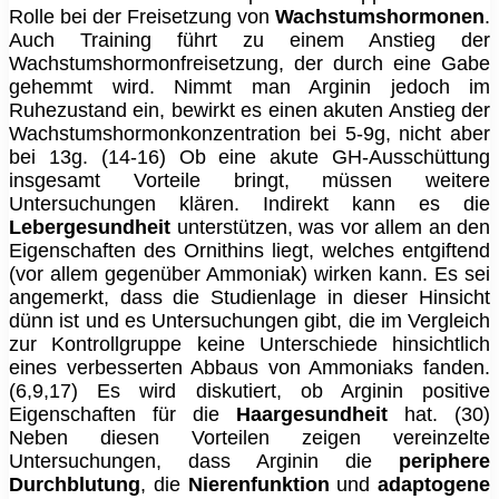
Rolle bei der Freisetzung von
Wachstumshormonen
.
Auch Training führt zu einem Anstieg der
Wachstumshormonfreisetzung, der durch eine Gabe
gehemmt wird. Nimmt man Arginin jedoch im
Ruhezustand ein, bewirkt es einen akuten Anstieg der
Wachstumshormonkonzentration bei 5-9g, nicht aber
bei 13g. (14-16) Ob eine akute GH-Ausschüttung
insgesamt Vorteile bringt, müssen weitere
Untersuchungen klären. Indirekt kann es die
Lebergesundheit
unterstützen, was vor allem an den
Eigenschaften des Ornithins liegt, welches entgiftend
(vor allem gegenüber Ammoniak) wirken kann. Es sei
angemerkt, dass die Studienlage in dieser Hinsicht
dünn ist und es Untersuchungen gibt, die im Vergleich
zur Kontrollgruppe keine Unterschiede hinsichtlich
eines verbesserten Abbaus von Ammoniaks fanden.
(6,9,17) Es wird diskutiert, ob Arginin positive
Eigenschaften für die
Haargesundheit
hat. (30)
Neben diesen Vorteilen zeigen vereinzelte
Untersuchungen, dass Arginin die
periphere
Durchblutung
, die
Nierenfunktion
und
adaptogene