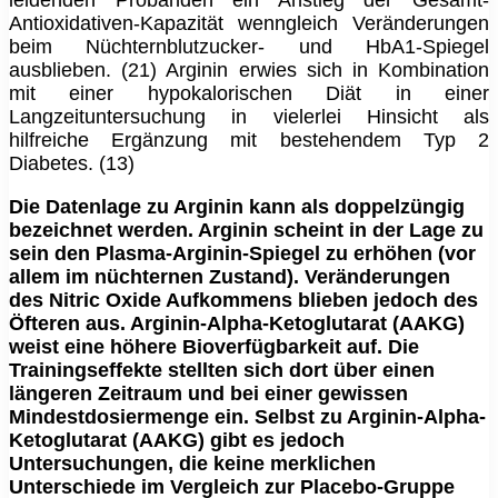
leidenden Probanden ein Anstieg der Gesamt-
Antioxidativen-Kapazität wenngleich Veränderungen
beim Nüchternblutzucker- und HbA1-Spiegel
ausblieben. (21) Arginin erwies sich in Kombination
mit einer hypokalorischen Diät in einer
Langzeituntersuchung in vielerlei Hinsicht als
hilfreiche Ergänzung mit bestehendem Typ 2
Diabetes. (13)
Die Datenlage zu Arginin kann als doppelzüngig
bezeichnet werden. Arginin scheint in der Lage zu
sein den Plasma-Arginin-Spiegel zu erhöhen (vor
allem im nüchternen Zustand). Veränderungen
des Nitric Oxide Aufkommens blieben jedoch des
Öfteren aus. Arginin-Alpha-Ketoglutarat (AAKG)
weist eine höhere Bioverfügbarkeit auf. Die
Trainingseffekte stellten sich dort über einen
längeren Zeitraum und bei einer gewissen
Mindestdosiermenge ein. Selbst zu Arginin-Alpha-
Ketoglutarat (AAKG) gibt es jedoch
Untersuchungen, die keine merklichen
Unterschiede im Vergleich zur Placebo-Gruppe