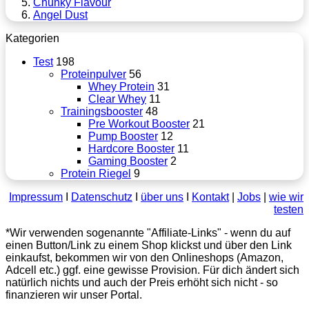
Chunky Flavour
Angel Dust
Kategorien
Test
198
Proteinpulver
56
Whey Protein
31
Clear Whey
11
Trainingsbooster
48
Pre Workout Booster
21
Pump Booster
12
Hardcore Booster
11
Gaming Booster
2
Protein Riegel
9
Impressum
Ι
Datenschutz
Ι
über uns
Ι
Kontakt
|
Jobs
|
wie wir
testen
*Wir verwenden sogenannte "Affiliate-Links" - wenn du auf
einen Button/Link zu einem Shop klickst und über den Link
einkaufst, bekommen wir von den Onlineshops (Amazon,
Adcell etc.) ggf. eine gewisse Provision. Für dich ändert sich
natürlich nichts und auch der Preis erhöht sich nicht - so
finanzieren wir unser Portal.
Schaltfläche