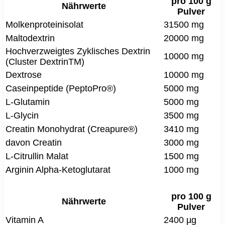
pro 100 g
Nährwerte
Pulver
Molkenproteinisolat
31500 mg
Maltodextrin
20000 mg
Hochverzweigtes Zyklisches Dextrin
10000 mg
(Cluster DextrinTM)
Dextrose
10000 mg
Caseinpeptide (PeptoPro®)
5000 mg
L-Glutamin
5000 mg
L-Glycin
3500 mg
Creatin Monohydrat (Creapure®)
3410 mg
davon Creatin
3000 mg
L-Citrullin Malat
1500 mg
Arginin Alpha-Ketoglutarat
1000 mg
pro 100 g
Nährwerte
Pulver
Vitamin A
2400 µg