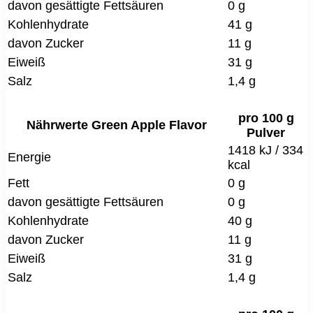
davon gesättigte Fettsäuren
0 g
Kohlenhydrate
41 g
davon Zucker
11 g
Eiweiß
31 g
Salz
1,4 g
pro 100 g
Nährwerte Green Apple Flavor
Pulver
1418 kJ / 334
Energie
kcal
Fett
0 g
davon gesättigte Fettsäuren
0 g
Kohlenhydrate
40 g
davon Zucker
11 g
Eiweiß
31 g
Salz
1,4 g