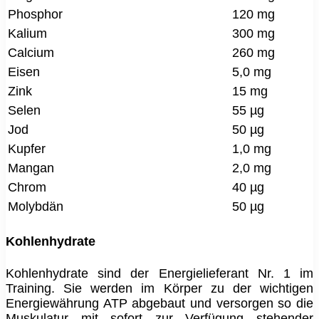
Phosphor
120 mg
Kalium
300 mg
Calcium
260 mg
Eisen
5,0 mg
Zink
15 mg
Selen
55 µg
Jod
50 µg
Kupfer
1,0 mg
Mangan
2,0 mg
Chrom
40 µg
Molybdän
50 µg
Kohlenhydrate
Kohlenhydrate sind der Energielieferant Nr. 1 im
Training. Sie werden im Körper zu der wichtigen
Energiewährung ATP abgebaut und versorgen so die
Muskulatur mit sofort zur Verfügung stehender