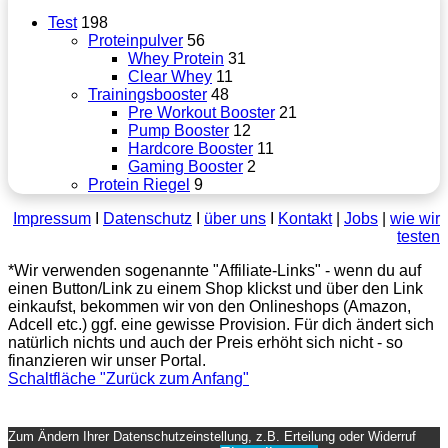
Test
198
Proteinpulver
56
Whey Protein
31
Clear Whey
11
Trainingsbooster
48
Pre Workout Booster
21
Pump Booster
12
Hardcore Booster
11
Gaming Booster
2
Protein Riegel
9
Impressum
Ι
Datenschutz
Ι
über uns
Ι
Kontakt
|
Jobs
|
wie wir
testen
*Wir verwenden sogenannte "Affiliate-Links" - wenn du auf
einen Button/Link zu einem Shop klickst und über den Link
einkaufst, bekommen wir von den Onlineshops (Amazon,
Adcell etc.) ggf. eine gewisse Provision. Für dich ändert sich
natürlich nichts und auch der Preis erhöht sich nicht - so
finanzieren wir unser Portal.
Schaltfläche "Zurück zum Anfang"
Zum Ändern Ihrer Datenschutzeinstellung, z.B. Erteilung oder Widerruf