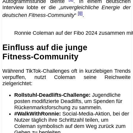
Autogrammstunde diente
. In einem deutschen
Interview lobte er die „
unvergleichliche Energie der
[8]
deutschen Fitness‑Community
“
.
Ronnie Coleman auf der Fibo 2024 zusammen mi
Einfluss auf die junge
Fitness‑Community
Während TikTok‑Challenges oft in kurzlebigen Trends
verpuffen, nutzt Coleman seine Reichweite
zielgerichtet:
Rollstuhl‑Deadlifts‑Challenge:
Jugendliche
posten modifizierte Deadlifts, um Spenden für
Rückenmarksforschung zu sammeln.
#WalkWithRonnie:
Social‑Media‑Aktion, bei der
Nutzer täglich ihre Schrittzahl teilen, um
Coleman symbolisch auf dem Weg zurück zum
Gehen zu begleiten.