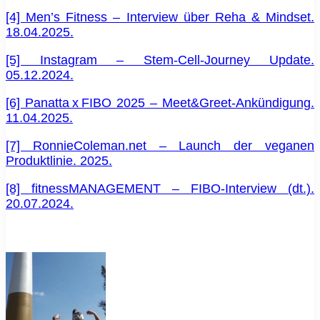
[4] Men’s Fitness – Interview über Reha & Mindset.
18.04.2025.
[5] Instagram – Stem‑Cell‑Journey Update.
05.12.2024.
[6] Panatta x FIBO 2025 – Meet&Greet‑Ankündigung.
11.04.2025.
[7] RonnieColeman.net – Launch der veganen
Produktlinie. 2025.
[8] fitnessMANAGEMENT – FIBO‑Interview (dt.).
20.07.2024.