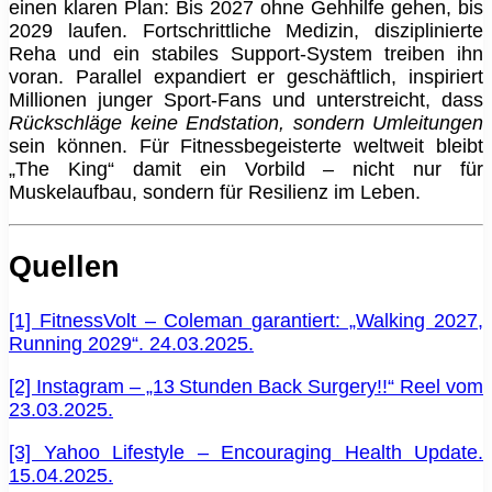
einen klaren Plan: Bis 2027 ohne Gehhilfe gehen, bis
2029 laufen. Fortschrittliche Medizin, disziplinierte
Reha und ein stabiles Support‑System treiben ihn
voran. Parallel expandiert er geschäftlich, inspiriert
Millionen junger Sport‑Fans und unterstreicht, dass
Rückschläge keine Endstation, sondern Umleitungen
sein können. Für Fitnessbegeisterte weltweit bleibt
„The King“ damit ein Vorbild – nicht nur für
Muskelaufbau, sondern für Resilienz im Leben.
Quellen
[1] FitnessVolt – Coleman garantiert: „Walking 2027,
Running 2029“. 24.03.2025.
[2] Instagram – „13 Stunden Back Surgery!!“ Reel vom
23.03.2025.
[3] Yahoo Lifestyle – Encouraging Health Update.
15.04.2025.