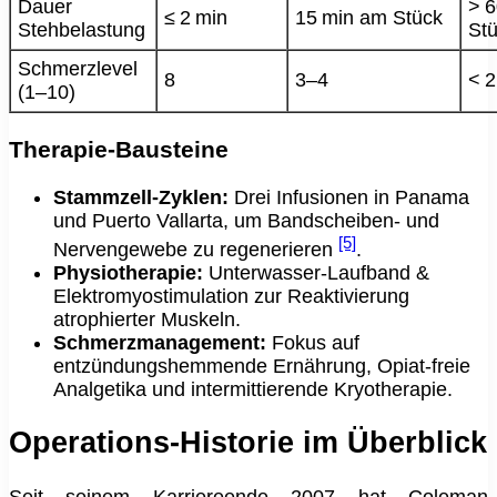
Dauer
> 
≤ 2 min
15 min am Stück
Stehbelastung
St
Schmerzlevel
8
3–4
< 2
(1–10)
Therapie‑Bausteine
Stammzell‑Zyklen:
Drei Infusionen in Panama
und Puerto Vallarta, um Bandscheiben‑ und
[5]
Nervengewebe zu regenerieren
.
Physiotherapie:
Unterwasser‑Laufband &
Elektromyo­stimulation zur Reaktivierung
atrophierter Muskeln.
Schmerzmanagement:
Fokus auf
entzündungshemmende Ernährung, Opiat‑freie
Analgetika und intermittierende Kryotherapie.
Operations‑Historie im Überblick
Seit seinem Karriereende 2007 hat Coleman