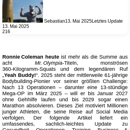
Sebastian
13. Mai 2025
Letztes Update
13. Mai 2025
216
Ronnie Coleman heute
ist mehr als die Summe aus
acht
Mr. Olympia
-Titeln, monströsen
360‑Kilogramm‑Squats und dem legendären Ruf
„
Yeah Buddy!
“. 2025 steht der mittlerweile 61‑jährige
Bodybuilding‑Pionier vor seiner größten Challenge:
Nach 13 Operationen – darunter eine 13‑stündige
Mega‑OP im März 2025 – will er bis Januar 2027
ohne Gehhilfe laufen und bis 2029 sogar einen
Marathon absolvieren. Dieses Ziel motiviert Millionen
junger Athleten, die seine Reise auf Social Media
verfolgen. Der folgende Artikel liefert ein
umfassendes, sachlich‑leichtes Update zu
Gesundheit, Operationen, Training, Business &