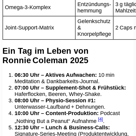
Entzündungs­
3 g tägli
Omega‑3‑Komplex
hemmung
Mahlzei
Gelenk­schutz
Joint‑Support‑Matrix
&
2 Caps 
Knorpelpflege
Ein Tag im Leben von
Ronnie Coleman 2025
06:30 Uhr – Aktives Aufwachen:
10 min
Meditation & Dankbarkeits‑Journal.
07:00 Uhr – Supplement‑Shot & Frühstück:
Haferflocken, Beeren, Whey‑Shake.
08:00 Uhr – Physio‑Session #1:
Unterwasser‑Laufband + Dehnungen.
10:00 Uhr – Content‑Produktion:
Podcast
[4]
„Nothing But a Peanut“ Aufnahme
.
12:30 Uhr – Lunch & Business‑Calls:
Signature‑Series‑Meeting (Produktentwicklung,