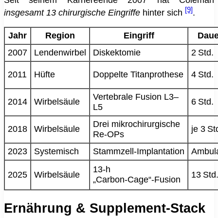
[9]
insgesamt 13 chirurgische Eingriffe
hinter sich
.
Jahr
Region
Eingriff
Daue
2007
Lendenwirbel
Diskektomie
2 Std.
2011
Hüfte
Doppelte Titanprothese
4 Std.
Vertebrale Fusion L3–
2014
Wirbelsäule
6 Std.
L5
Drei mikro­chirurgische
2018
Wirbelsäule
je 3 St
Re‑OPs
2023
Systemisch
Stammzell‑Implantation
Ambul
13‑h
2025
Wirbelsäule
13 Std
„Carbon‑Cage“‑Fusion
Ernährung & Supplement‑Stack