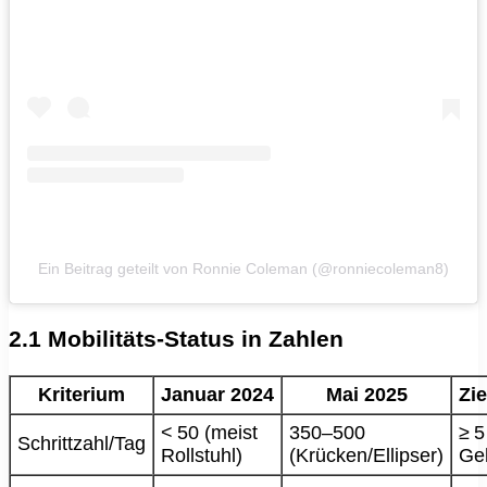
Ein Beitrag geteilt von Ronnie Coleman (@ronniecoleman8)
2.1 Mobilitäts‑Status in Zahlen
Kriterium
Januar 2024
Mai 2025
Zi
< 50 (meist
350–500
≥ 5
Schrittzahl/Tag
Rollstuhl)
(Krücken/Ellipser)
Geh