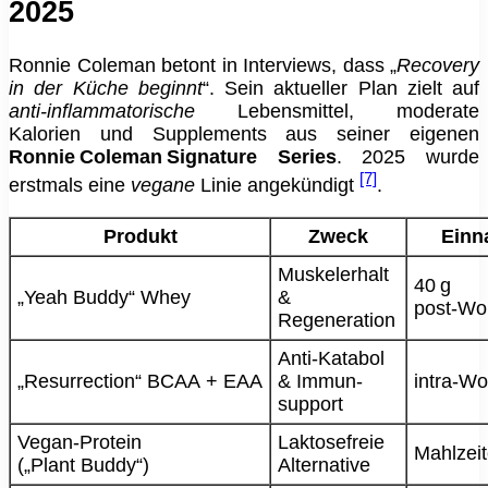
2025
Ronnie Coleman betont in Interviews, dass „
Recovery
in der Küche beginnt
“. Sein aktueller Plan zielt auf
anti‑inflammatorische
Lebensmittel, moderate
Kalorien und Supplements aus seiner eigenen
Ronnie Coleman Signature Series
. 2025 wurde
[7]
erstmals eine
vegane
Linie angekündigt
.
Produkt
Zweck
Einn
Muskel­erhalt
40 g
„Yeah Buddy“ Whey
&
post‑Wo
Regeneration
Anti‑Katabol
„Resurrection“ BCAA + EAA
& Immun­
intra‑Wo
support
Vegan‑Protein
Laktosefreie
Mahlzeit
(„Plant Buddy“)
Alternative