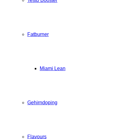
Testo Booster
Fatburner
Miami Lean
Gehirndoping
Flavours