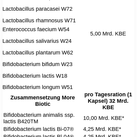
Lactobacillus paracasei W72
Lactobacillus rhamnosus W71
Enterococcus faecium W54
5,00 Mrd. KBE
Lactobacillus salivarius W24
Lactobacillus plantarum W62
Bifidobacterium bifidum W23
Bifidobacterium lactis W18
Bifidobacterium longum W51
pro Tagesration (1
Zusammensetzung More
Kapsel) 32 Mrd.
Biotic
KBE
Bifidobacterium animalis ssp.
10,00 Mrd. KBE*
lactis B420TM
Bifidobacterium lactis Bi-07®
4,25 Mrd. KBE*
Bifidobacterium lactis Bl-04®
4,25 Mrd. KBE*