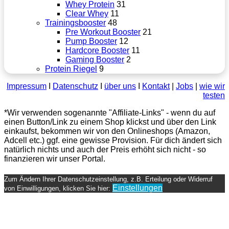
Whey Protein
31
Clear Whey
11
Trainingsbooster
48
Pre Workout Booster
21
Pump Booster
12
Hardcore Booster
11
Gaming Booster
2
Protein Riegel
9
Impressum
Ι
Datenschutz
Ι
über uns
Ι
Kontakt
|
Jobs
|
wie wir
testen
*Wir verwenden sogenannte "Affiliate-Links" - wenn du auf
einen Button/Link zu einem Shop klickst und über den Link
einkaufst, bekommen wir von den Onlineshops (Amazon,
Adcell etc.) ggf. eine gewisse Provision. Für dich ändert sich
natürlich nichts und auch der Preis erhöht sich nicht - so
finanzieren wir unser Portal.
Schaltfläche
"Zurück
Zum Ändern Ihrer Datenschutzeinstellung, z.B. Erteilung oder Widerruf
zum
Einstellungen
von Einwilligungen, klicken Sie hier:
Anfang"