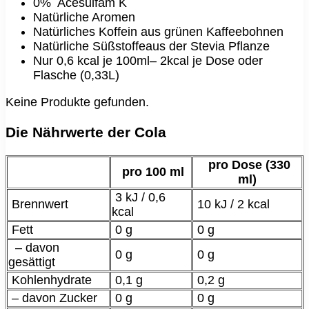
0% Acesulfam K
Natürliche Aromen
Natürliches Koffein aus grünen Kaffeebohnen
Natürliche Süßstoffeaus der Stevia Pflanze
Nur 0,6 kcal je 100ml– 2kcal je Dose oder
Flasche (0,33L)
Keine Produkte gefunden.
Die Nährwerte der Cola
pro Dose (330
pro 100 ml
ml)
3 kJ / 0,6
Brennwert
10 kJ / 2 kcal
kcal
Fett
0 g
0 g
– davon
0 g
0 g
gesättigt
Kohlenhydrate
0,1 g
0,2 g
– davon Zucker
0 g
0 g