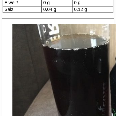
Eiweiß
0 g
0 g
Salz
0,04 g
0,12 g