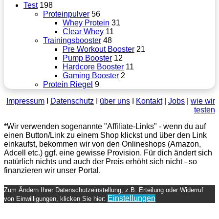
Test
198
Proteinpulver
56
Whey Protein
31
Clear Whey
11
Trainingsbooster
48
Pre Workout Booster
21
Pump Booster
12
Hardcore Booster
11
Gaming Booster
2
Protein Riegel
9
Impressum
Ι
Datenschutz
Ι
über uns
Ι
Kontakt
|
Jobs
|
wie wir
testen
*Wir verwenden sogenannte "Affiliate-Links" - wenn du auf
einen Button/Link zu einem Shop klickst und über den Link
einkaufst, bekommen wir von den Onlineshops (Amazon,
Adcell etc.) ggf. eine gewisse Provision. Für dich ändert sich
natürlich nichts und auch der Preis erhöht sich nicht - so
finanzieren wir unser Portal.
Schaltfläche
"Zurück
Zum Ändern Ihrer Datenschutzeinstellung, z.B. Erteilung oder Widerruf
zum
Einstellungen
von Einwilligungen, klicken Sie hier:
Anfang"