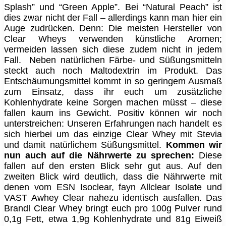
Splash” und “Green Apple”. Bei “Natural Peach” ist
dies zwar nicht der Fall – allerdings kann man hier ein
Auge zudrücken. Denn: Die meisten Hersteller von
Clear Wheys verwenden künstliche Aromen;
vermeiden lassen sich diese zudem nicht in jedem
Fall.
Neben natürlichen Färbe- und Süßungsmitteln
steckt auch noch Maltodextrin im Produkt. Das
Entschäumungsmittel kommt in so geringem Ausmaß
zum Einsatz, dass ihr euch um zusätzliche
Kohlenhydrate keine Sorgen machen müsst – diese
fallen kaum ins Gewicht. Positiv können wir noch
unterstreichen: Unseren Erfahrungen nach handelt es
sich hierbei um das einzige Clear Whey mit Stevia
und damit natürlichem Süßungsmittel.
Kommen wir
nun auch auf die Nährwerte zu sprechen:
Diese
fallen auf den ersten Blick sehr gut aus. Auf den
zweiten Blick wird deutlich, dass die Nährwerte mit
denen vom ESN Isoclear, fayn Allclear Isolate und
VAST Awhey Clear nahezu identisch ausfallen. Das
Brandl Clear Whey bringt euch pro 100g Pulver rund
0,1g Fett, etwa 1,9g Kohlenhydrate und 81g Eiweiß